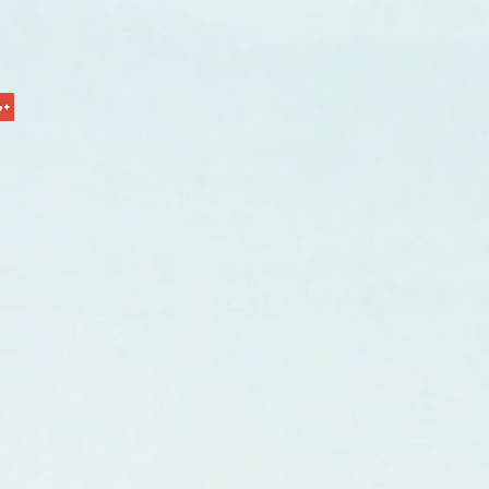
atori VAS Paganica
e Page
ngue umano è un presidio terapeutico vitale e insostituibile, no
oducibile artificialmente, sempre più necessario in ragione de
esso della medicina e dell’aumento della vita media.
nazione volontaria, periodica, gratuita, anonima e consapevole
tisce il controllo costante della propria salute e conseguentemente l
ma sicurezza del sangue utilizzato per le terapie trasfusionali.
to della donazione è un momento di grande valore etico che no