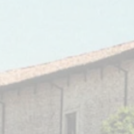
rta alcun sacrificio né danneggia in alcun modo la propria salute
do velocemente ricostituita dall’organismo la piccola quota di sangu
tta.
natore volontario è un attore attivo della programmazione sanitaria
ibuendo al progresso sociale e sanitario della nazione, facendo part
 grande famiglia del volontariato del sangue che conta oggi oltre u
e e mezzo di iscritti.
natore volontario usufruisce gratuitamente di tutti i controlli sanitar
sari per l’accertamento del proprio buono stato di salute ai fini dell
ione, riceve tutte le informazioni sanitarie necessarie, gode di u
ro adeguato dopo ogni donazione, ha diritto alla giornata di ripos
rvando la normale retribuzione.