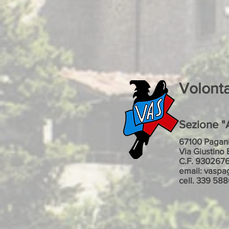
Volont
Sezione "A
67100 Pagani
Via Giustino 
C.F. 930267
email: vaspa
cell. 339 58