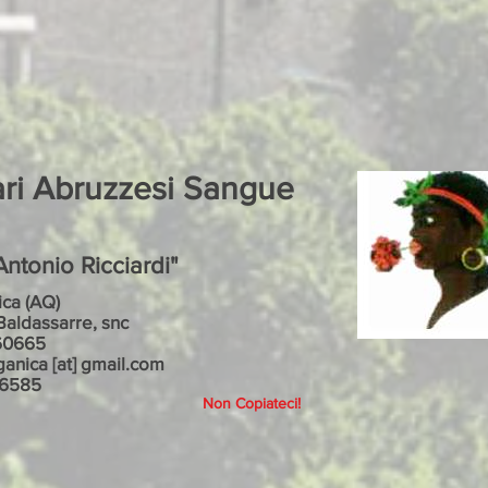
ari Abruzzesi Sangue
ntonio Ricciardi"
ca (AQ)
Baldassarre, snc
60665
ganica [at] gmail.com
86585
Non Copiateci!