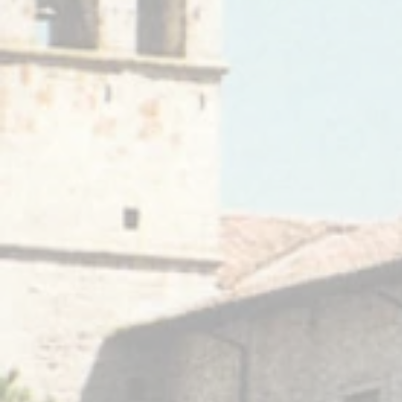
compo
Link Utili
essen
sottra
Il do
Supportaci
contr
della
Area Admin
milion
Il do
neces
donaz
risto
conse