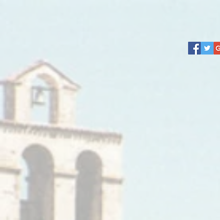
Don
Hom
Home Page
Associazione
Storia
Il sa
Contatti
ripr
progr
Attività & Eventi
La do
garan
massi
Foto
L’at