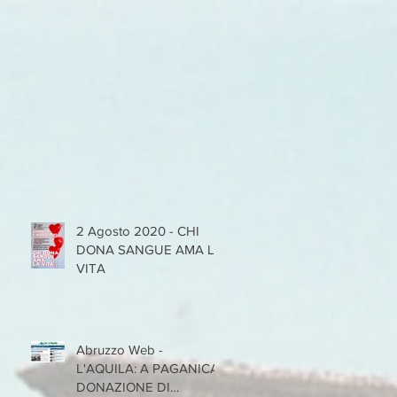
2 Agosto 2020 - CHI
DONA SANGUE AMA LA
VITA
n
l
Abruzzo Web -
,
a
L'AQUILA: A PAGANICA
DONAZIONE DI
n