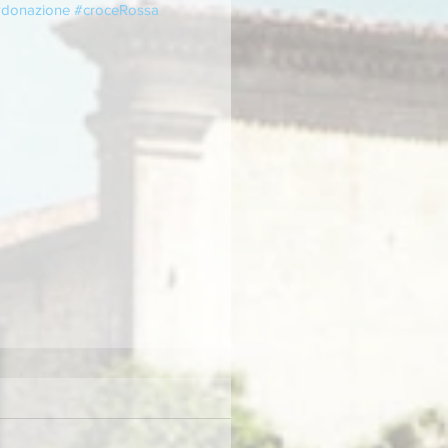
donazione
#croceRossa