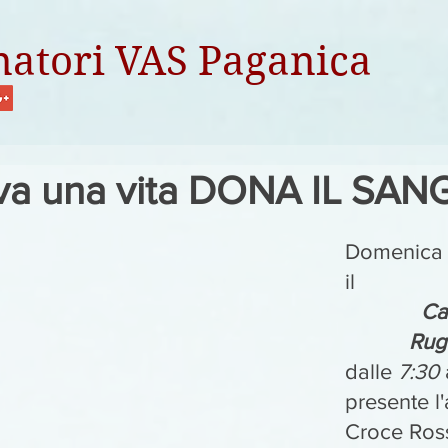
atori VAS Paganica
va una vita DONA IL SA
Domenica 
il 
Ca
Rug
dalle 
7:30
 
presente l
Croce Ross