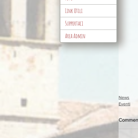
Link Utili
Supportaci
Area Admin
News
Eventi
Commen