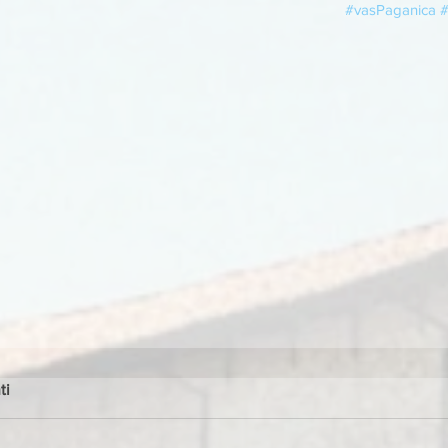
#vasPaganica
#
ti