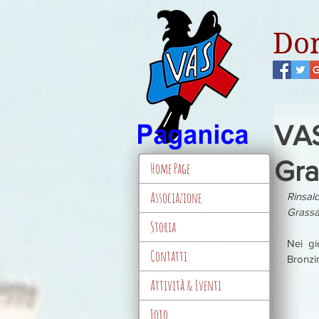
Don
VAS
Gra
Home Page
Associazione
Rinsal
Grassa
Storia
Nei gi
Contatti
Bronzin
Attività & Eventi
Foto