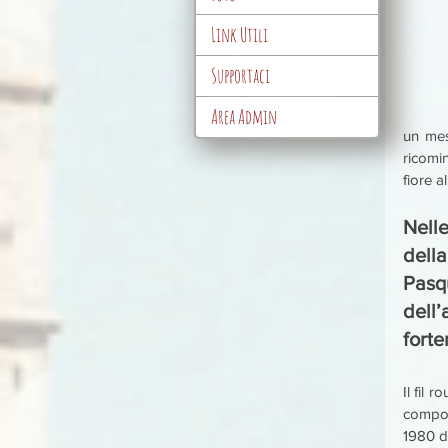
Link Utili
Supportaci
Area Admin
un mese
ricomi
fiore a
Nell
dell
Pasq
dell
forte
Il fil 
compor
1980 de