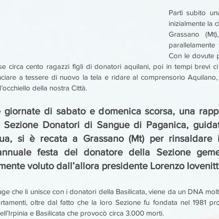
Partì subito un
inizialmente la c
Grassano (Mt),
parallelamente 
Con le dovute pr
 circa cento ragazzi figli di donatori aquilani, poi in tempi brevi ci
nciare a tessere di nuovo la tela e ridare al comprensorio Aquilano, 
ll’occhiello della nostra Città.
e giornate di sabato e domenica scorsa, una rappr
a Sezione Donatori di Sangue di Paganica, guidat
ua, si è recata a Grassano (Mt) per rinsaldare i
’annuale festa del donatore della Sezione geme
mente voluto dall’allora presidente Lorenzo Iovenitt
rouge che li unisce con i donatori della Basilicata, viene da un DNA molt
tamenti, oltre dal fatto che la loro Sezione fu fondata nel 1981 pro
ll’Irpinia e Basilicata che provocò circa 3.000 morti.