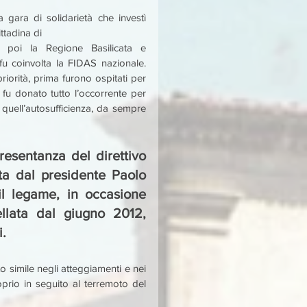
a gara di solidarietà che investì 
ittadina di
 poi la Regione Basilicata e 
fu coinvolta la FIDAS nazionale. 
iorità, prima furono ospitati per 
 fu donato tutto l’occorrente per 
quell’autosufficienza, da sempre 
esentanza del direttivo 
a dal presidente Paolo 
l legame, in occasione 
llata dal giugno 2012, 
i.
o simile negli atteggiamenti e nei 
prio in seguito al terremoto del 