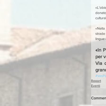
«L’obie
donato
cultural
«Nella
strade 
lingue 
«In P
per v
Via 
grand
#vasP
Report
Eventi
Commen