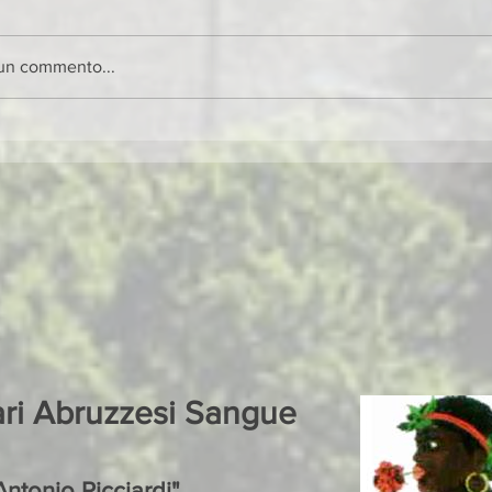
 un commento...
ari Abruzzesi Sangue
ntonio Ricciardi"