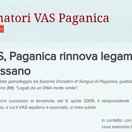
atori VAS Paganica
, Paganica rinnova lega
ssano
dato gemellaggio tra Sezione Donatori di Sangue di Paganica, guidata
no (Mt). "Legati da un DNA molto simile".
orni successivi al terremoto del 6 aprile 2009, il vicepresidente
o, a cui il VAS aquilano è associato, si mise subito
in contatto con 
cosa avessimo bi