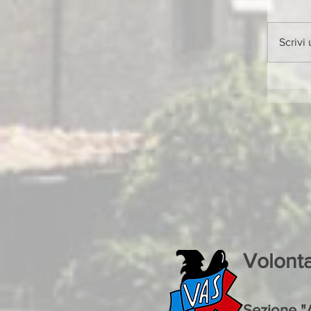
Scrivi
Volont
Sezione "A