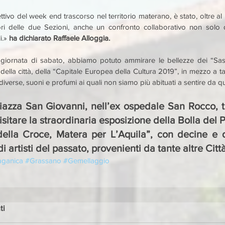
ttivo del week end trascorso nel territorio materano, è stato, oltre al r
ri delle due Sezioni, anche un confronto collaborativo non solo d
i.» 
ha dichiarato Raffaele Alloggia.
 giornata di sabato, abbiamo potuto ammirare le bellezze dei “Sas
della città, della “Capitale Europea della Cultura 2019”, in mezzo a tant
diverse, suoni e profumi ai quali non siamo più abituati a sentire da qu
iazza San Giovanni, nell’ex ospedale San Rocco, tur
isitare la straordinaria esposizione della Bolla del 
della Croce, Matera per L’Aquila”, con decine e d
i artisti del passato, provenienti da tante altre Città
aganica
#Grassano
#Gemellaggio
ti