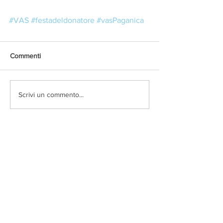
#VAS
#festadeldonatore
#vasPaganica
Commenti
Scrivi un commento...
Volontari Abruzzesi Sangue
Sezione "Antonio
Ricciardi"
67100 Paganica (AQ)
Via Giustino Baldassarre, snc
C.F.
93026760665