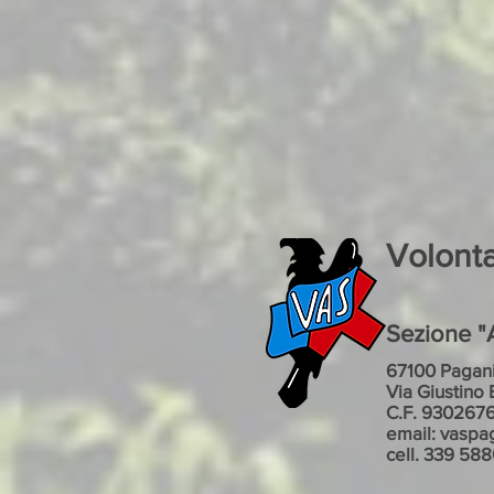
Volont
Sezione "A
67100 Pagani
Via Giustino 
C.F. 930267
email: vaspa
cell. 339 58