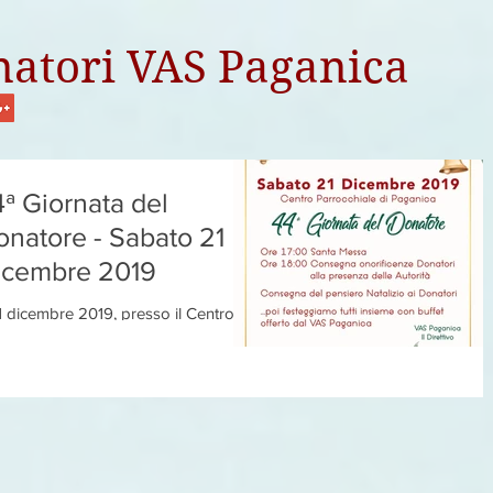
atori VAS Paganica
ª Giornata del
natore - Sabato 21
icembre 2019
21 dicembre 2019, presso il Centro
rocchiale di Paganica, il V.A.S. di
anica organizza una giornata di
a dedicata ai...