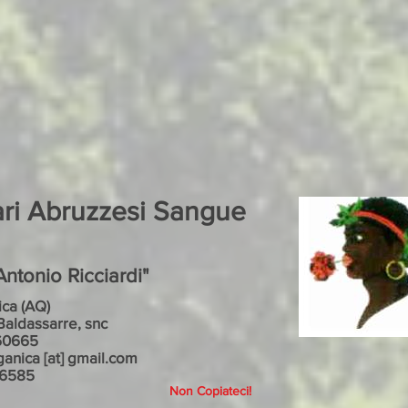
ari Abruzzesi Sangue
ntonio Ricciardi"
ca (AQ)
Baldassarre, snc
60665
ganica [at] gmail.com
86585
Non Copiateci!