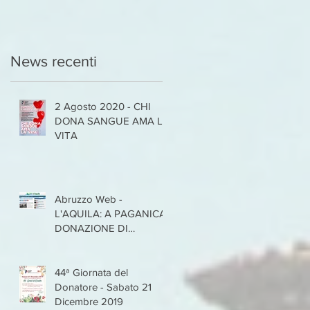
News recenti
2 Agosto 2020 - CHI
DONA SANGUE AMA LA
VITA
Abruzzo Web -
L'AQUILA: A PAGANICA
DONAZIONE DI
SANGUE NEL RISPETTO
DELLE REGOLE
'CORONAVIR
44ª Giornata del
Donatore - Sabato 21
Dicembre 2019