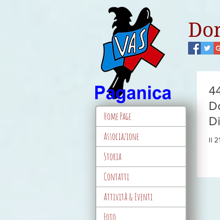
Don
44
Do
Home Page
D
Associazione
Il 
Par
Storia
Pag
fest
Contatti
Attività & Eventi
Foto