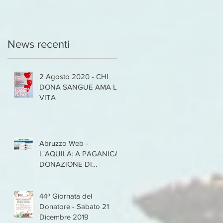
News recenti
2 Agosto 2020 - CHI
DONA SANGUE AMA LA
VITA
Abruzzo Web -
L'AQUILA: A PAGANICA
DONAZIONE DI
SANGUE NEL RISPETTO
DELLE REGOLE
'CORONAVIR
44ª Giornata del
Donatore - Sabato 21
Dicembre 2019