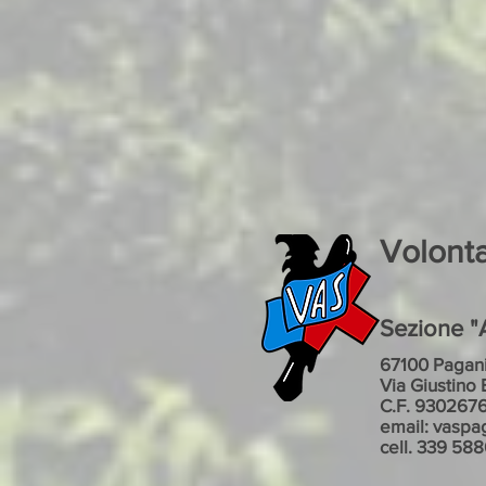
Volont
Sezione "A
67100 Pagani
Via Giustino 
C.F. 930267
email: vaspa
cell. 339 58