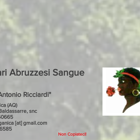
ari Abruzzesi Sangue
ntonio Ricciardi"
ca (AQ)
Baldassarre, snc
60665
ganica [at] gmail.com
86585
Non Copiateci!